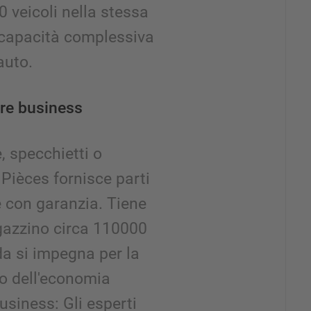
0 veicoli nella stessa
capacità complessiva
auto.
ore business
e, specchietti o
Pièces fornisce parti
e con garanzia. Tiene
azzino circa 110000
da si impegna per la
to dell'economia
business: Gli esperti