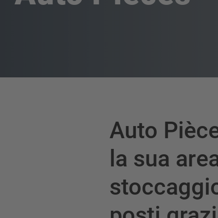
Auto Pièc
la sua area
stoccaggi
posti grazi