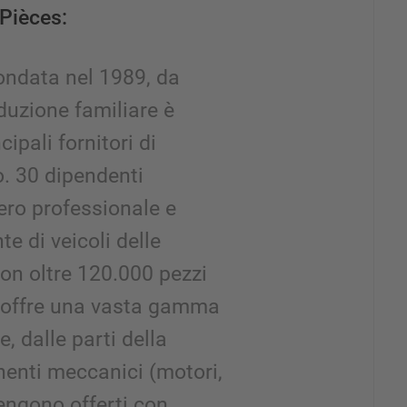
Pièces:
ondata nel 1989, da
duzione familiare è
ipali fornitori di
o. 30 dipendenti
ero professionale e
te di veicoli delle
on oltre 120.000 pezzi
a offre una vasta gamma
e, dalle parti della
nenti meccanici (motori,
Vengono offerti con