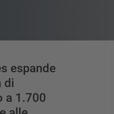
es espande
 di
o a 1.700
e alle