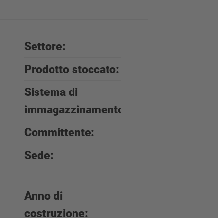
Settore:
Riciclo auto
Prodotto stoccato:
Veicoli usati
Sistema di
Scaffalature
immagazzinamento:
cantilever
Committente:
Auto Pièces
Sede:
Le Tallud,
Francia
Anno di
2024
costruzione: