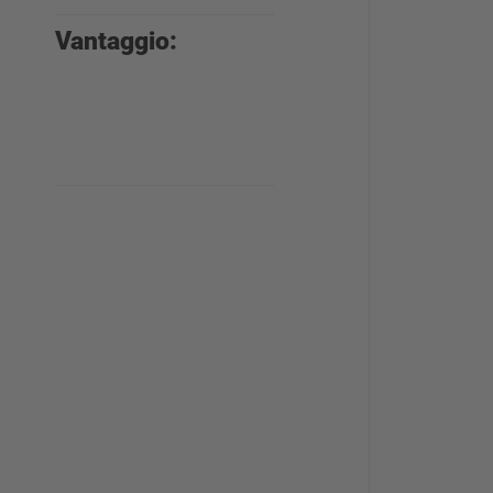
Vantaggio:
Capacità di
stoccaggio
più che
raddoppiata