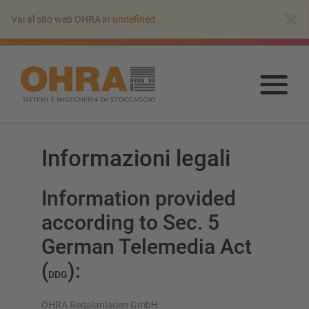
Vai
×
Vai al sito web OHRA in
undefined
.
all’indice
principale
Vai
all’
prin
Informazioni legali
Information provided
according to Sec. 5
German Telemedia Act
(
):
DDG
OHRA Regalanlagen GmbH