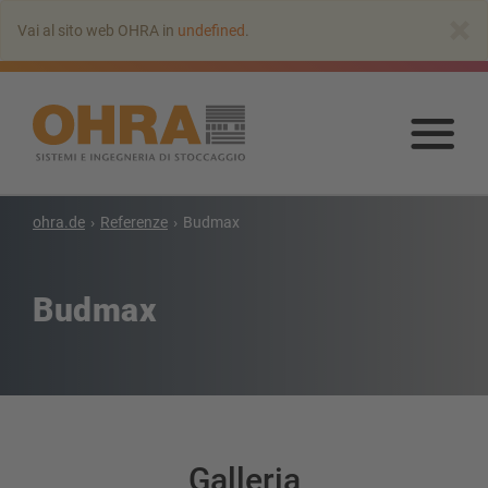
Vai
×
Vai al sito web OHRA in
undefined
.
all’indice
principale
Vai
all’
prin
ohra.de
Referenze
Budmax
Budmax
Galleria