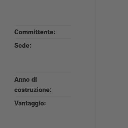
scaffalature per
pallet
Committente:
Dach Walter Gm
Sede:
Großschwabhaus
+ Petersberg,
Germania
Anno di
2009- 2024
costruzione:
Vantaggio:
Protezione dalle
intemperie,
stabilità, lunga