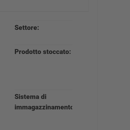
Settore:
Rivenditore di
materiali edili
Prodotto stoccato:
Legno lamellare 
massiccio, legno
lungo, mattoni,
cartone...
Sistema di
Scaffalature a
immagazzinamento:
cantilever (in par
come strutture
delle scaffalature