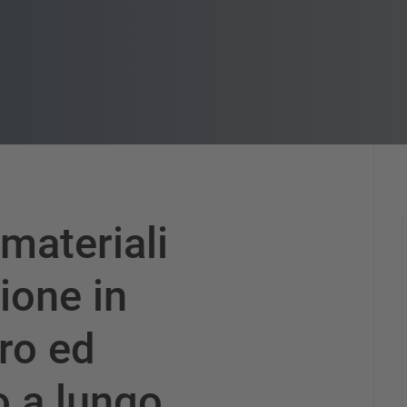
 materiali
ione in
ro ed
 a lungo