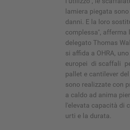
l’utilizzo , le scaffala
lamiera piegata sono
danni. E la loro sosti
complessa", afferma 
delegato Thomas Walt
si affida a OHRA, uno 
europei di scaffali pe
pallet e cantilever de
sono realizzate con pr
a caldo ad anima pien
l'elevata capacità di c
urti e la durata.