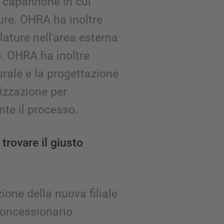
n capannone in cui
ture. OHRA ha inoltre
alature nell'area esterna
o. OHRA ha inoltre
turale e la progettazione
rizzazione per
te il processo.
trovare il giusto
ione della nuova filiale
concessionario