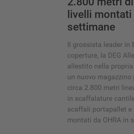
2.800 metri d
livelli montati
settimane
Il grossista leader in
coperture, la DEG All
allestito nella propr
un nuovo magazzino pe
circa 2.800 metri linea
in scaffalature cantil
scaffali portapallet e
montati da OHRA in s