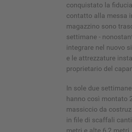
conquistato la fiduci
contatto alla messa in
magazzino sono trasc
settimane - nonostant
integrare nel nuovo si
e le attrezzature inst
proprietario del capa
In sole due settimane 
hanno così montato 2
massiccio da costruz
in file di scaffali can
metri e alte 6,2 metr