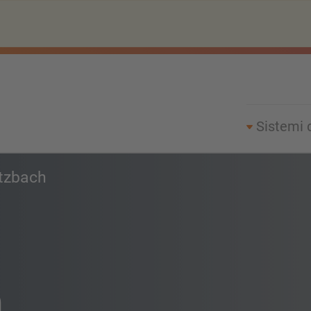
Sistemi 
tzbach
h