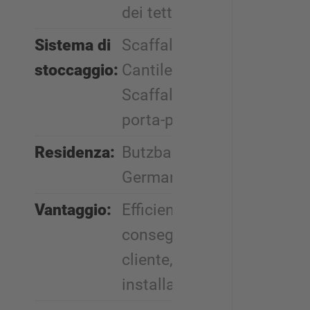
dei tetti
Sistema di
Scaffali
stoccaggio:
Cantilever,
Scaffalature
porta-pallets
Residenza:
Butzbach,
Germania
Vantaggio:
Efficiente
consegna al
cliente, rapida
installazione