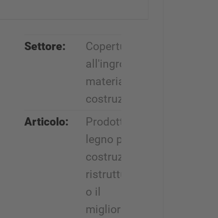
Settore:
Copertura
all'ingrosso,
materiali da
costruzione
Articolo:
Prodotti in
legno per la
costruzione,
ristrutturazione
o il
miglioramento