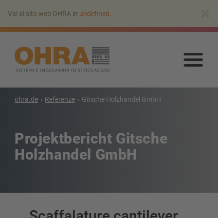
Vai
×
Vai al sito web OHRA in
undefined
.
all’indice
principale
Vai
all’
prin
ohra.de
Referenze
Gitsche Holzhandel GmbH
Projektbericht Gitsche
Holzhandel GmbH
Scaffalature cantilever