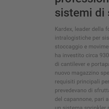
sistemi di
Kardex, leader della f
intralogistiche per si
stoccaggio e movimen
ha investito circa 930
di cantilever e portap
nuovo magazzino spedi
requisiti principali p
prevedevano di sfrutt
del capannone, pari a 
un sistema sprinkler 