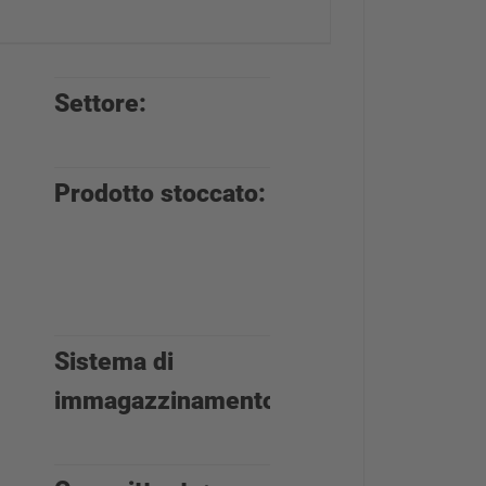
Settore:
Soluzioni
intralogistiche
Prodotto stoccato:
per imballaggi
fino a 4.300
mm di
lunghezza
Sistema di
Scaffali
immagazzinamento:
cantilever e
portapallet