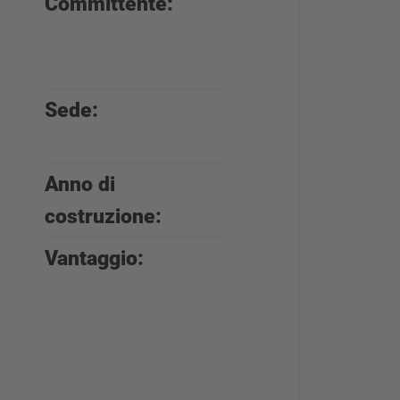
Committente:
Kardex
Produktion
Deutschland
Sede:
Bellheim,
Germania
Anno di
2023
costruzione:
Vantaggio:
Capacità di
stoccaggio +
rapida
realizzazione
del progetto