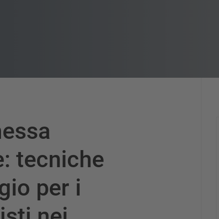
essa
: tecniche
gio per i
sti nei