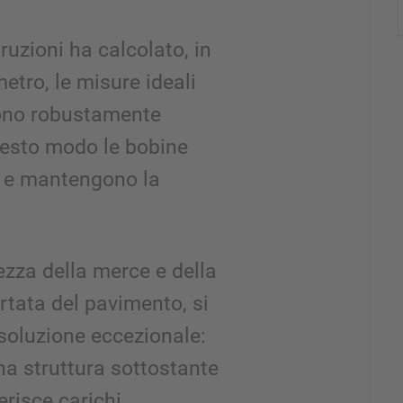
truzioni ha calcolato, in
etro, le misure ideali
sono robustamente
questo modo le bobine
 e mantengono la
zza della merce e della
rtata del pavimento, si
soluzione eccezionale:
a struttura sottostante
erisce carichi