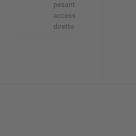
pesanti con
accesso
diretto