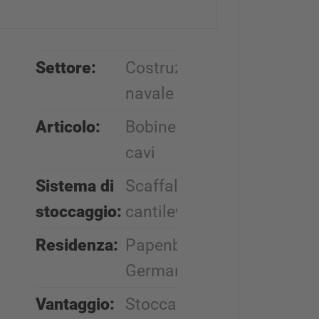
Settore:
Costruzione
navale
Articolo:
Bobine per
cavi
Sistema di
Scaffalature
stoccaggio:
cantilever
Residenza:
Papenburg,
Germania
Vantaggio:
Stoccaggio