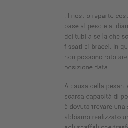
.Il nostro reparto cos
base al peso e al diam
dei tubi a sella che 
fissati ai bracci. In 
non possono rotolare
posizione data.
A causa della pesante
scarsa capacità di po
è dovuta trovare una 
abbiamo realizzato un
agli scaffali che trasf