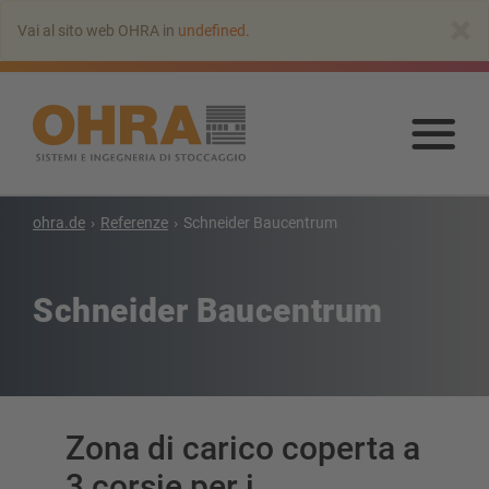
Vai
×
Vai al sito web OHRA in
undefined
.
all’indice
principale
Vai
all’
prin
ohra.de
Referenze
Schneider Baucentrum
Schneider Baucentrum
Zona di carico coperta a
3 corsie per i