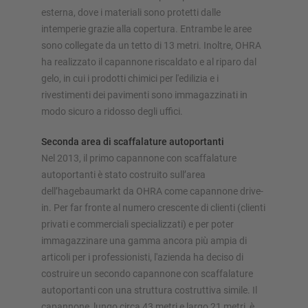
esterna, dove i materiali sono protetti dalle
intemperie grazie alla copertura. Entrambe le aree
sono collegate da un tetto di 13 metri. Inoltre, OHRA
ha realizzato il capannone riscaldato e al riparo dal
gelo, in cui i prodotti chimici per l'edilizia e i
rivestimenti dei pavimenti sono immagazzinati in
modo sicuro a ridosso degli uffici.
Seconda area di scaffalature autoportanti
Nel 2013, il primo capannone con scaffalature
autoportanti è stato costruito sull’area
dell’hagebaumarkt da OHRA come capannone drive-
in. Per far fronte al numero crescente di clienti (clienti
privati e commerciali specializzati) e per poter
immagazzinare una gamma ancora più ampia di
articoli per i professionisti, l'azienda ha deciso di
costruire un secondo capannone con scaffalature
autoportanti con una struttura costruttiva simile. Il
capannone, lungo circa 43 metri e largo 21 metri, è