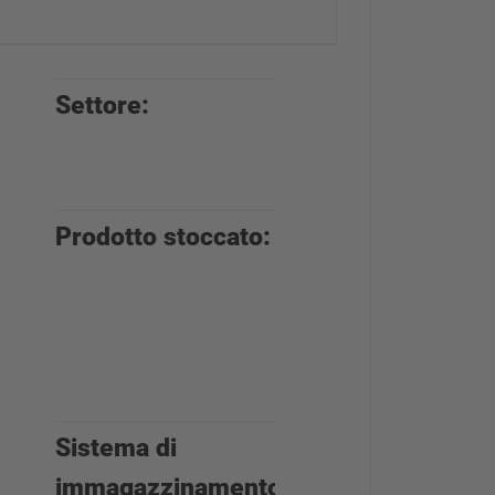
Settore:
Commercio di
materiali da
costruzione
Prodotto stoccato:
Materie prime
e materiali da
costruzione,
legno, listelli,
ecc.
Sistema di
Scaffalature
immagazzinamento:
Cantilever ,