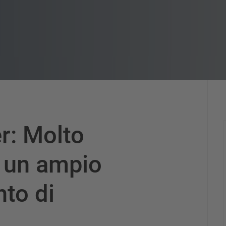
r: Molto
r un ampio
to di