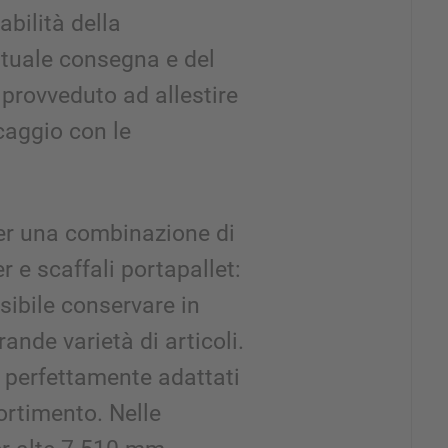
dabilità della
ntuale consegna e del
provveduto ad allestire
caggio con le
.
per una combinazione di
r e scaffali portapallet:
ibile conservare in
ande varietà di articoli.
i perfettamente adattati
ortimento. Nelle