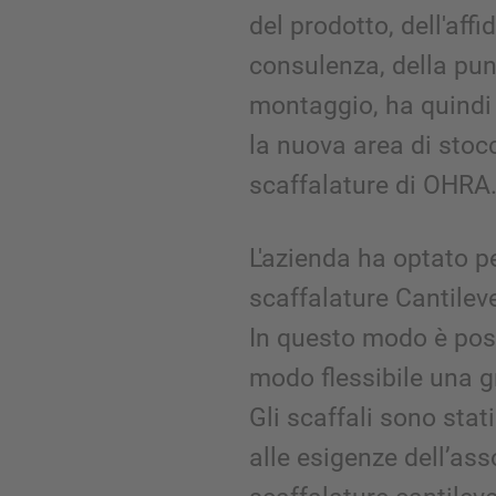
del prodotto, dell'affi
consulenza, della pu
montaggio, ha quindi 
la nuova area di stoc
scaffalature di OHRA
L'azienda ha optato 
scaffalature Cantileve
In questo modo è poss
modo flessibile una gr
Gli scaffali sono stat
alle esigenze dell’ass