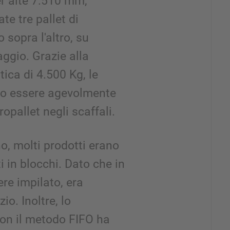
er alte 7.510 mm,
te tre pallet di
 sopra l'altro, su
aggio. Grazie alla
tica di 4.500 Kg, le
no essere agevolmente
pallet negli scaffali.
, molti prodotti erano
in blocchi. Dato che in
re impilato, era
o. Inoltre, lo
con il metodo FIFO ha