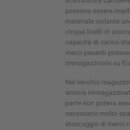
scaffalature cantilev
possono essere impila
materiale isolante uno
cinque livelli di stocc
capacità di carico sta
merci pesanti posso
immagazzinate su Euro
Nel vecchio magazzino
ancora immagazzinati 
parte non poteva esse
necessario molto spazi
stoccaggio di merci 