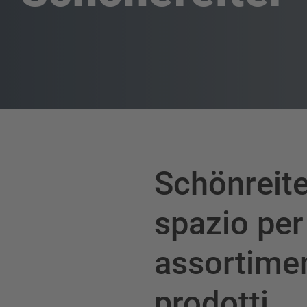
Schönreite
spazio pe
assortimen
prodotti