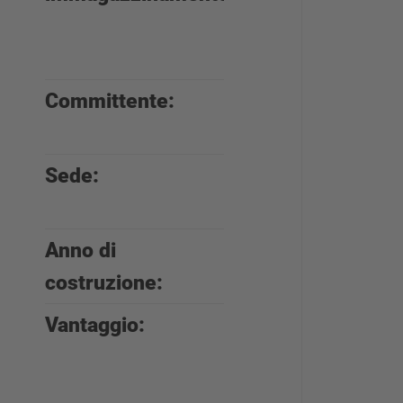
scaffali
portapallet
Committente:
Schönreiter
Baustoffe
Sede:
Essenbach,
Germania
Anno di
2018
costruzione:
Vantaggio:
soluzione
perfettamente
adattata alle