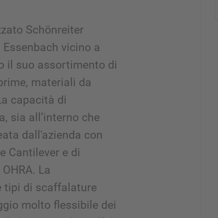
izzato Schönreiter
a Essenbach vicino a
 il suo assortimento di
prime, materiali da
La capacità di
, sia all’interno che
reata dall'azienda con
re Cantilever e di
di OHRA. La
tipi di scaffalature
io molto flessibile dei